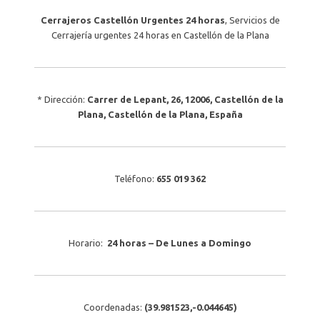
Cerrajeros Castellón Urgentes 24 horas
,
Servicios de
Cerrajería urgentes 24 horas en Castellón de la Plana
* Dirección:
Carrer de Lepant, 26
,
12006
,
Castellón de la
Plana
,
Castellón de la Plana
, España
Teléfono:
655 019 362
Horario:
24 horas – De Lunes a Domingo
Coordenadas:
(
39.981523
,
-0.044645
)