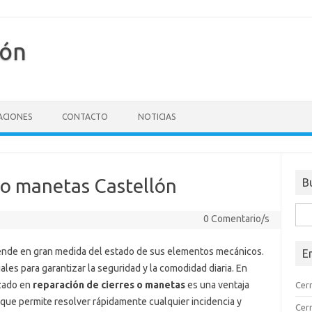
lón
ACIONES
CONTACTO
NOTICIAS
 o manetas Castellón
B
Busc
0 Comentario/s
pende en gran medida del estado de sus elementos mecánicos.
E
ales para garantizar la seguridad y la comodidad diaria. En
izado en
reparación de cierres o manetas
es una ventaja
Cer
 que permite resolver rápidamente cualquier incidencia y
Cer