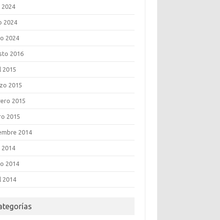
o 2024
o 2024
o 2024
sto 2016
l 2015
zo 2015
rero 2015
ro 2015
iembre 2014
o 2014
o 2014
l 2014
ategorías