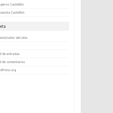
ajeros Castellón
ianista Castellon
eta
nistrador del sitio
r
d de entradas
d de comentarios
dPress.org