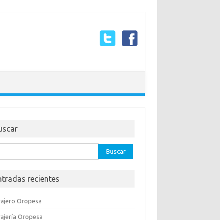
uscar
ar:
ntradas recientes
rajero Oropesa
rajería Oropesa