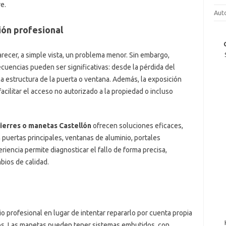
re.
Aut
ión profesional
ecer, a simple vista, un problema menor. Sin embargo,
uencias pueden ser significativas: desde la pérdida del
a estructura de la puerta o ventana. Además, la exposición
ilitar el acceso no autorizado a la propiedad o incluso
ierres o manetas Castellón
ofrecen soluciones eficaces,
n puertas principales, ventanas de aluminio, portales
iencia permite diagnosticar el fallo de forma precisa,
ios de calidad.
io profesional en lugar de intentar repararlo por cuenta propia
os. Las manetas pueden tener sistemas embutidos, con