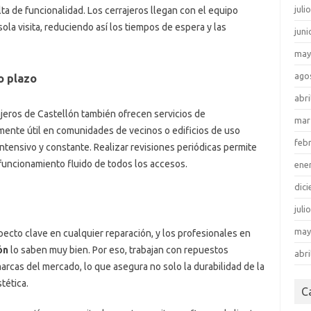
juli
lta de funcionalidad. Los cerrajeros llegan con el equipo
ola visita, reduciendo así los tiempos de espera y las
juni
may
ago
o plazo
abri
ajeros de Castellón también ofrecen servicios de
mar
mente útil en comunidades de vecinos o edificios de uso
feb
ntensivo y constante. Realizar revisiones periódicas permite
n funcionamiento fluido de todos los accesos.
ene
dic
juli
may
specto clave en cualquier reparación, y los profesionales en
ón
lo saben muy bien. Por eso, trabajan con repuestos
abri
marcas del mercado, lo que asegura no solo la durabilidad de la
tética.
C